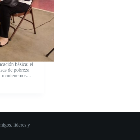
cación básica: el
usas de pobreza
s y mantenemos…
igos, líderes y