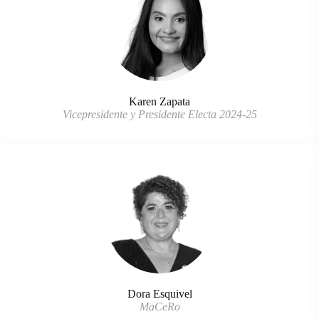
Karen Zapata
Vicepresidente y Presidente Electa 2024-25
Dora Esquivel
MaCeRo