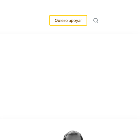
idades
Más
Quiero apoyar