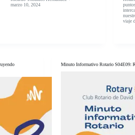
marzo 10, 2024
puntos
interc
nuestr
viaje 
truyendo
Minuto Informativo Rotario S04E09: Ro