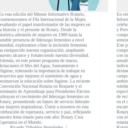
En esta edición del Minuto Informativo Rotario,
En est
conmemoramos el Día Internacional de la Mujer,
Inform
resaltando el papel transformador de las mujeres en
celebr
la historia y el presente de Rotary. Desde la
y Prev
histórica admisión de mujeres en 1989 hasta la
compr
notable presencia de liderazgo femenino a nivel
armoni
mundial, exploramos cómo la inclusión femenina
Este 
ha enriquecido nuestra organización, ampliando
compre
nuestro alcance y fortaleciendo nuestra diversidad.
con m
Además, en este primer programa de marzo,
anual
destacamos el Mes del Agua, Saneamiento e
indivi
Higiene, reiterando la importancia de trabajar en
desint
proyectos que mejoren el suministro de agua y
campos
promuevan la educación sobre higiene. La reciente
ambien
Convención Nacional Rotaria en Boquete y el
robóti
Seminario de Aprendizaje para Presidentes Electos
especi
subrayan el crecimiento del liderazgo femenino en
de rec
Rotary, prometiendo un futuro de servicio liderado
en el 
por mujeres inspiradoras. Únete a nosotros en esta
encarn
celebración de esperanza, servicio y paz, reflejando
Rotary
nuestro lema rotario para este año: Rotary Crea
con e
Esperanza en el Mundo.
rotari
Ricardo Tribaldos Hernández
Rotari