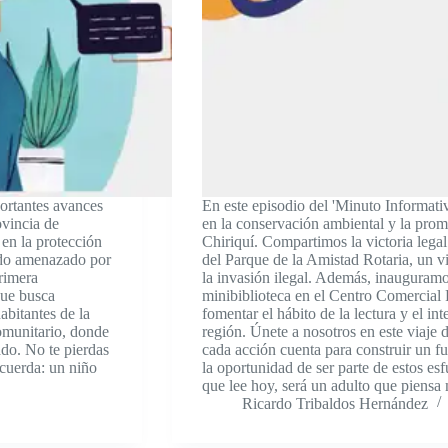
portantes avances
En este episodio del 'Minuto Informati
ovincia de
en la conservación ambiental y la promo
 en la protección
Chiriquí. Compartimos la victoria lega
ido amenazado por
del Parque de la Amistad Rotaria, un 
rimera
la invasión ilegal. Además, inauguram
que busca
minibiblioteca en el Centro Comercial
habitantes de la
fomentar el hábito de la lectura y el int
omunitario, donde
región. Únete a nosotros en este viaje
ado. No te pierdas
cada acción cuenta para construir un f
ecuerda: un niño
la oportunidad de ser parte de estos es
que lee hoy, será un adulto que piensa
Ricardo Tribaldos Hernández