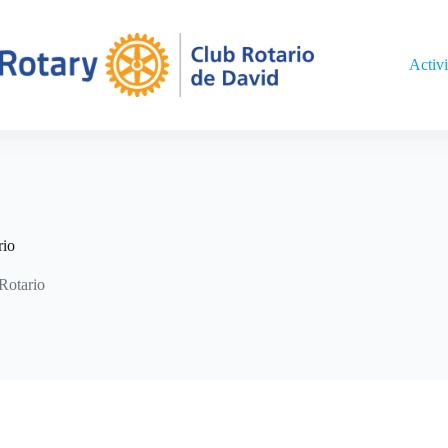
Activ
rio
Rotario