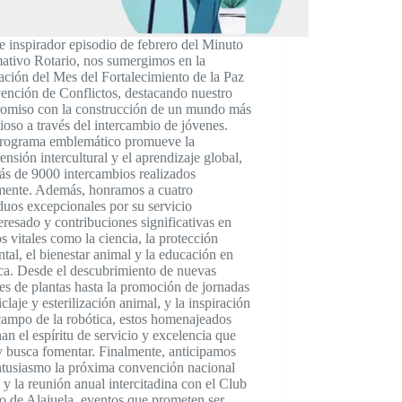
e inspirador episodio de febrero del Minuto
ativo Rotario, nos sumergimos en la
ación del Mes del Fortalecimiento de la Paz
ención de Conflictos, destacando nuestro
omiso con la construcción de un mundo más
oso a través del intercambio de jóvenes.
programa emblemático promueve la
nsión intercultural y el aprendizaje global,
ás de 9000 intercambios realizados
mente. Además, honramos a cuatro
duos excepcionales por su servicio
eresado y contribuciones significativas en
 vitales como la ciencia, la protección
tal, el bienestar animal y la educación en
ca. Desde el descubrimiento de nuevas
es de plantas hasta la promoción de jornadas
iclaje y esterilización animal, y la inspiración
campo de la robótica, estos homenajeados
an el espíritu de servicio y excelencia que
 busca fomentar. Finalmente, anticipamos
ntusiasmo la próxima convención nacional
a y la reunión anual intercitadina con el Club
o de Alajuela, eventos que prometen ser