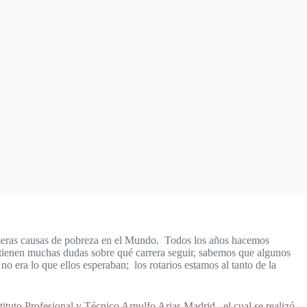
primeras causas de pobreza en el Mundo. Todos los años hacemos
 tienen muchas dudas sobre qué carrera seguir, sabemos que algunos
 era lo que ellos esperaban; los rotarios estamos al tanto de la
ituto Profesional y Técnico Arnulfo Arias Madrid, el cual se realizó