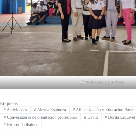
Grupo Rotario y panelistas
Etiquetas
#
Actividades
#
Aleyda Espinoza
#
Alfabetización y Educación Básica
#
Conversatorio de orientación profesional
#
David
#
Dorita Esquivel
#
Ricardo Tribaldos