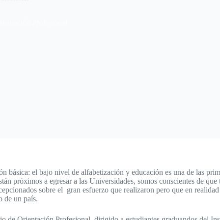
ientación Profesional
ión básica: el bajo nivel de alfabetización y educación es una de las 
stán próximos a egresar a las Universidades, somos conscientes de que
pcionados sobre el gran esfuerzo que realizaron pero que en realidad no
o de un país.
 de Orientación Profesional, dirigido a estudiantes graduandos del Inst