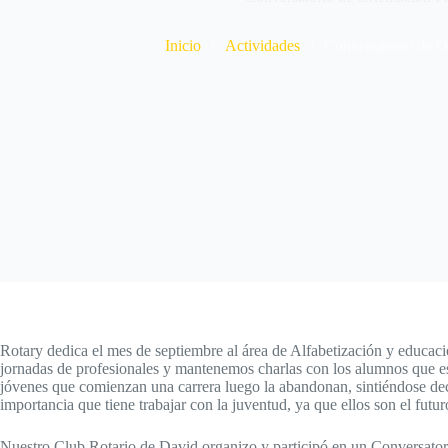
Inicio
Actividades
Conversatorio de Or
Rotary dedica el mes de septiembre al área de Alfabetización y educac
jornadas de profesionales y mantenemos charlas con los alumnos que e
jóvenes que comienzan una carrera luego la abandonan, sintiéndose dece
importancia que tiene trabajar con la juventud, ya que ellos son el futur
Nuestro Club Rotario de David organizo y participó en un Conversatorio