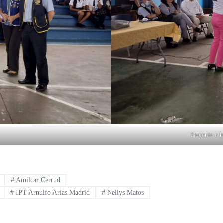
Docente e I
#
Amilcar Cerrud
#
IPT Arnulfo Arias Madrid
#
Nellys Matos