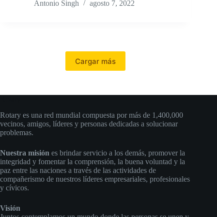
Antonio Singh
agosto 7, 2022
Cargar más
Rotary
Rotary es una red mundial compuesta por más de 1,400,000
vecinos, amigos, líderes y personas dedicadas a solucionar
problemas.
Nuestra misión
es brindar servicio a los demás, promover la
integridad y fomentar la comprensión, la buena voluntad y la
paz entre las naciones a través de las actividades de
compañerismo de nuestros líderes empresariales, profesionales
y cívicos.
Visión
Juntos contemplamos un mundo donde las personas se unen y