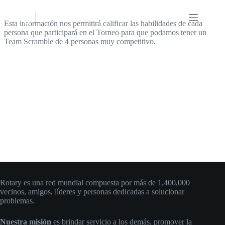
Saltar
al
contenido
Esta información nos permitirá calificar las habilidades de cada
persona que participará en el Torneo para que podamos tener un
Team Scramble de 4 personas muy competitivo.
Rotary
Rotary es una red mundial compuesta por más de 1,400,000
vecinos, amigos, líderes y personas dedicadas a solucionar
problemas.
Nuestra misión
es brindar servicio a los demás, promover la