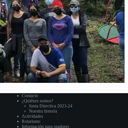
Contacto
¿Quiénes somos?
Junta Directiva 2023-24
Nuestra historia
Actividades
Rotarismo
Información para oradores