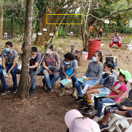
idades
Más
Quiero apoyar