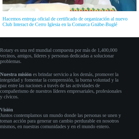
Hacemos entrega oficial de certificado de organización al nuevo
Club Interact de Cerro Iglesia en la Comarca Gnäbe-Buglé
Rotary
Rotary es una red mundial compuesta por más de 1,400,000
vecinos, amigos, líderes y personas dedicadas a solucionar
problemas.
Nuestra misión
es brindar servicio a los demás, promover la
integridad y fomentar la comprensión, la buena voluntad y la
paz entre las naciones a través de las actividades de
compañerismo de nuestros líderes empresariales, profesionales
y cívicos.
Visión
Juntos contemplamos un mundo donde las personas se unen y
toman acción para generar un cambio perdurable en nosotros
mismos, en nuestras comunidades y en el mundo entero.