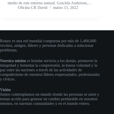
medio de este entorno natural. Graciela Anderson,…
Oficina CR David
marzo 15, 2022
Rotary
Rotary es una red mundial compuesta por más de 1,400,000
vecinos, amigos, líderes y personas dedicadas a solucionar
problemas.
Nuestra misión
es brindar servicio a los demás, promover la
integridad y fomentar la comprensión, la buena voluntad y la
paz entre las naciones a través de las actividades de
compañerismo de nuestros líderes empresariales, profesionales
y cívicos.
Visión
Juntos contemplamos un mundo donde las personas se unen y
toman acción para generar un cambio perdurable en nosotros
mismos, en nuestras comunidades y en el mundo entero.