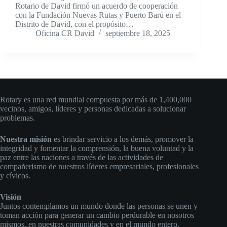
Rotario de David firmó un acuerdo de cooperación
con la Fundación Nuevas Rutas y Puerto Barú en el
Distrito de David, con el propósito…
Oficina CR David
septiembre 18, 2025
Rotary
Rotary es una red mundial compuesta por más de 1,400,000
vecinos, amigos, líderes y personas dedicadas a solucionar
problemas.
Nuestra misión
es brindar servicio a los demás, promover la
integridad y fomentar la comprensión, la buena voluntad y la
paz entre las naciones a través de las actividades de
compañerismo de nuestros líderes empresariales, profesionales
y cívicos.
Visión
Juntos contemplamos un mundo donde las personas se unen y
toman acción para generar un cambio perdurable en nosotros
mismos, en nuestras comunidades y en el mundo entero.