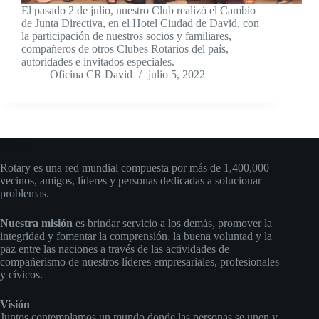
El pasado 2 de julio, nuestro Club realizó el Cambio
de Junta Directiva, en el Hotel Ciudad de David, con
la participación de nuestros socios y familiares,
compañeros de otros Clubes Rotarios del país,
autoridades e invitados especiales.
Oficina CR David
julio 5, 2022
Rotary
Rotary es una red mundial compuesta por más de 1,400,000
vecinos, amigos, líderes y personas dedicadas a solucionar
problemas.
Nuestra misión
es brindar servicio a los demás, promover la
integridad y fomentar la comprensión, la buena voluntad y la
paz entre las naciones a través de las actividades de
compañerismo de nuestros líderes empresariales, profesionales
y cívicos.
Visión
Juntos contemplamos un mundo donde las personas se unen y