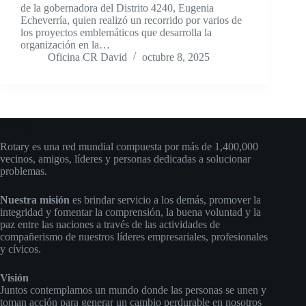
de la gobernadora del Distrito 4240, Eugenia
Echeverría, quien realizó un recorrido por varios de
los proyectos emblemáticos que desarrolla la
organización en la…
Oficina CR David
octubre 8, 2025
Rotary
Rotary es una red mundial compuesta por más de 1,400,000
vecinos, amigos, líderes y personas dedicadas a solucionar
problemas.
Nuestra misión
es brindar servicio a los demás, promover la
integridad y fomentar la comprensión, la buena voluntad y la
paz entre las naciones a través de las actividades de
compañerismo de nuestros líderes empresariales, profesionales
y cívicos.
Visión
Juntos contemplamos un mundo donde las personas se unen y
toman acción para generar un cambio perdurable en nosotros