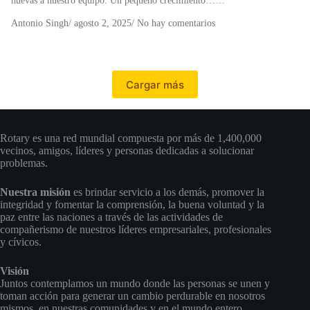
nuevas a nuestro equipo. Un pequeño crecimiento……
Antonio Singh
/
agosto 2, 2025
/ No hay comentarios
Cargar más
Rotary
Rotary es una red mundial compuesta por más de 1,400,000
vecinos, amigos, líderes y personas dedicadas a solucionar
problemas.
Nuestra misión
es brindar servicio a los demás, promover la
integridad y fomentar la comprensión, la buena voluntad y la
paz entre las naciones a través de las actividades de
compañerismo de nuestros líderes empresariales, profesionales
y cívicos.
Visión
Juntos contemplamos un mundo donde las personas se unen y
toman acción para generar un cambio perdurable en nosotros
mismos, en nuestras comunidades y en el mundo entero.