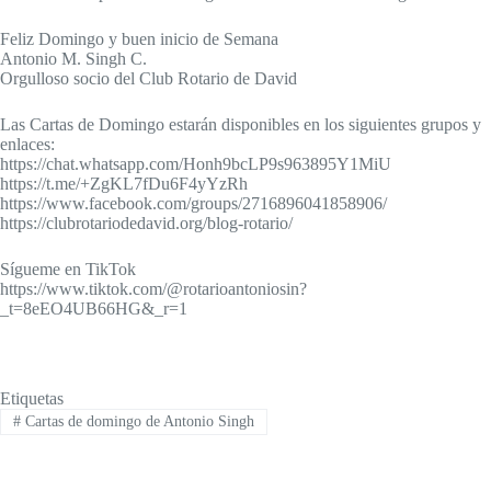
Feliz Domingo y buen inicio de Semana
Antonio M. Singh C.
Orgulloso socio del Club Rotario de David
Las Cartas de Domingo estarán disponibles en los siguientes grupos y
enlaces:
https://chat.whatsapp.com/Honh9bcLP9s963895Y1MiU
https://t.me/+ZgKL7fDu6F4yYzRh
https://www.facebook.com/groups/2716896041858906/
https://clubrotariodedavid.org/blog-rotario/
Sígueme en TikTok
https://www.tiktok.com/@rotarioantoniosin?
_t=8eEO4UB66HG&_r=1
Etiquetas
#
Cartas de domingo de Antonio Singh