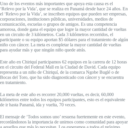
Uno de los eventos más importantes que apoya esta causa es el
‘Relevo por la Vida’, que se realiza en Panamá desde hace 24 años. En
el ‘Relevo por la Vida’, se inscriben equipos que pueden ser empresas,
corporaciones, instituciones públicas, universidades, medios de
comunicación, escuelas o grupos de amigos. Es una competencia
amorosa, donde gana el equipo que logre la mayor cantidad de vueltas
en un circuito de 3 kilómetros. Cada 3 kilómetros recorridos, el
participante o su equipo aportan $5 dólares para el tratamiento de algún
niño con cáncer. La meta es completar la mayor cantidad de vueltas
para ayudar más y que ningún niño quede atrás.
Este año en Chiriquí participamos 62 equipos en la carrera de 12 horas
en el circuito del Federal Mall en la Ciudad de David. Cada equipo
representa a un niño de Chiriquí, de la comarca Ngobe Buglé o de
Bocas del Toro, que ha sido diagnosticado con cáncer y se encuentra
en tratamiento.
La meta de este año es recorrer 20,000 vueltas, es decir, 60,000
kilómetros entre todos los equipos participantes, esto es el equivalente
de ir hasta Panamá, ida y vuelta, 70 veces.
El mensaje de ‘Todos somos uno’ resuena fuertemente en este evento,
recordándonos la importancia de unirnos como comunidad para apoyar
a aquellos que más lo necesitan. Los esperamos a todos el próximo