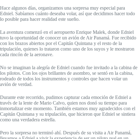
Hace algunos días, organizamos una sorpresa muy especial para
Edniel. Sabíamos cuánto deseaba volar, así que decidimos hacer todo
lo posible para hacer realidad este sueño.
La aventura comenzó en el aeropuerto Enrique Malek, donde Edniel
tuvo la oportunidad de conocer un avión de Air Panamá. Fue recibido
con los brazos abiertos por el Capitán Quintana y el resto de la
tripulación, quienes lo trataron como uno de los suyos y le mostraron
cada rincón de la aeronave.
No se imaginan la alegría de Edniel cuando fue invitado a la cabina de
los pilotos. Con los ojos brillantes de asombro, se sentó en la cabina,
rodeado de todos los instrumentos y controles que hacen volar un
avión de verdad.
Durante este recorrido, pudimos capturar cada emoción de Edniel a
través de la lente de Mario Calvo, quien nos donó su tiempo para
inmortalizar este momento. También estamos muy agradecidos con el
Capitán Quintana y su tripulación, que hicieron que Edniel se sintiera
como una verdadera estrella.
Pero la sorpresa no terminó ahí. Después de su visita a Air Panamá,
llevamos a Edniel a vivir la experiencia de ser un piloto real en un