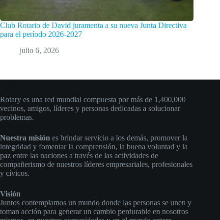
Club Rotario de David juramenta a su nueva Junta Directiva
para el período 2026-2027
julio 6, 2026
Rotary
Rotary es una red mundial compuesta por más de 1,400,000
vecinos, amigos, líderes y personas dedicadas a solucionar
problemas.
Nuestra misión
es brindar servicio a los demás, promover la
integridad y fomentar la comprensión, la buena voluntad y la
paz entre las naciones a través de las actividades de
compañerismo de nuestros líderes empresariales, profesionales
y cívicos.
Visión
Juntos contemplamos un mundo donde las personas se unen y
toman acción para generar un cambio perdurable en nosotros