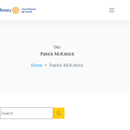
Skip
to
content
TAG
Patrick McKittrick
Home
Patrick McKittrick
No
results